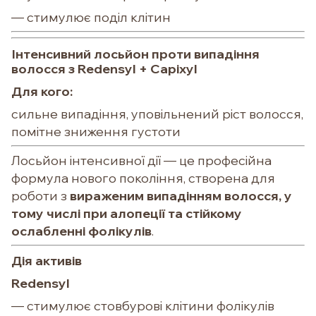
— стимулює поділ клітин
Інтенсивний лосьйон проти випадіння
волосся
з Redensyl + Capixyl
Для кого:
сильне випадіння, уповільнений ріст волосся,
помітне зниження густоти
Лосьйон інтенсивної дії — це професійна
формула нового покоління, створена для
роботи з
вираженим випадінням волосся, у
тому числі при алопеції та стійкому
ослабленні фолікулів
.
Дія активів
Redensyl
— стимулює стовбурові клітини фолікулів