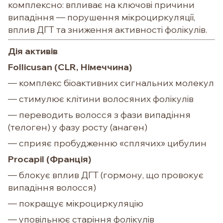
комплексно: впливає на ключові причини
випадіння — порушення мікроциркуляції,
вплив ДГТ та зниження активності фолікулів.
Дія активів
Follicusan (CLR, Німеччина)
— комплекс біоактивних сигнальних молекул
— стимулює клітини волосяних фолікулів
— переводить волосся з фази випадіння
(телоген) у фазу росту (анаген)
— сприяє пробудженню «сплячих» цибулин
Procapil (Франція)
— блокує вплив ДГТ (гормону, що провокує
випадіння волосся)
— покращує мікроциркуляцію
— уповільнює старіння фолікулів