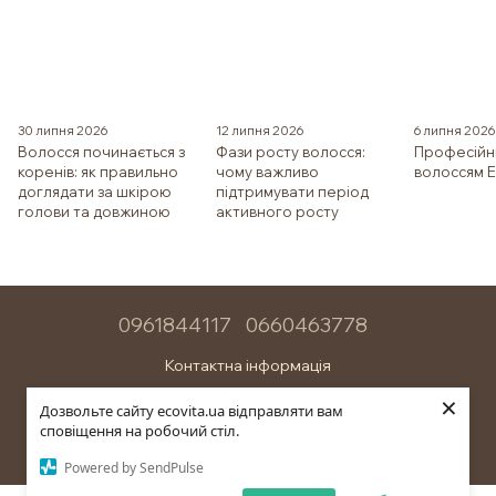
30 липня 2026
12 липня 2026
6 липня 2026
Волосся починається з
Фази росту волосся:
Професійн
коренів: як правильно
чому важливо
волоссям E
доглядати за шкірою
підтримувати період
голови та довжиною
активного росту
0961844117
0660463778
Контактна інформація
×
Повна версія сайту
Дозвольте сайту ecovita.ua відправляти вам
сповіщення на робочий стіл.
© 2026
Powered by SendPulse