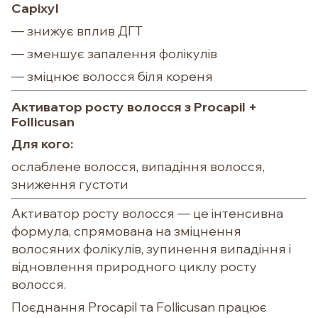
Capixyl
— знижує вплив ДГТ
— зменшує запалення фолікулів
— зміцнює волосся біля кореня
Активатор росту волосся
з Procapil +
Follicusan
Для кого:
ослаблене волосся, випадіння волосся,
зниження густоти
Активатор росту волосся — це інтенсивна
формула, спрямована на зміцнення
волосяних фолікулів, зупинення випадіння і
відновлення природного циклу росту
волосся.
Поєднання Procapil та Follicusan працює