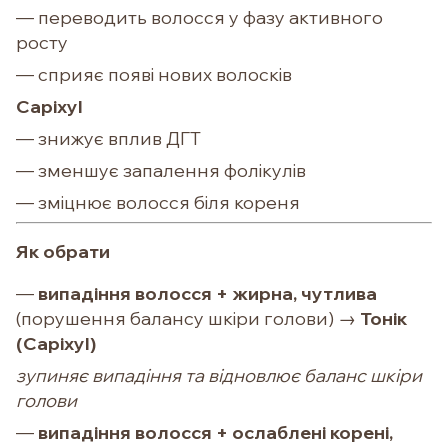
— переводить волосся у фазу активного
росту
— сприяє появі нових волосків
Capixyl
— знижує вплив ДГТ
— зменшує запалення фолікулів
— зміцнює волосся біля кореня
Як обрати
—
випадіння волосся + жирна, чутлива
(порушення балансу шкіри голови) →
Тонік
(Capixyl)
зупиняє випадіння та відновлює баланс шкіри
голови
—
випадіння волосся + ослаблені корені,