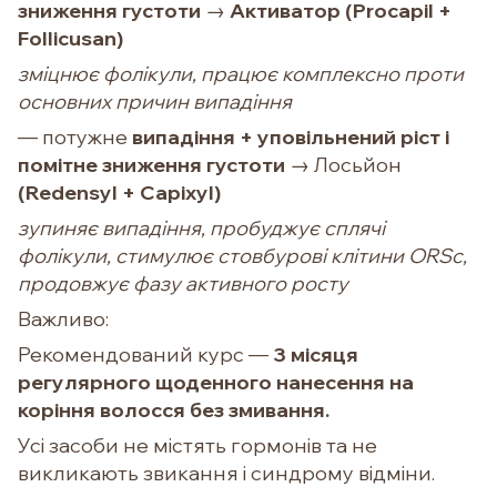
зниження густоти
→
Активатор (Procapil +
Follicusan)
зміцнює фолікули, працює комплексно проти
основних причин випадіння
— потужне
випадіння + уповільнений ріст і
помітне зниження густоти
→ Лосьйон
(Redensyl + Capixyl)
зупиняє випадіння, пробуджує сплячі
фолікули, стимулює стовбурові клітини ORSc,
продовжує фазу активного росту
Важливо:
Рекомендований курс —
3 місяця
регулярного щоденного нанесення на
коріння волосся без змивання.
Усі засоби не містять гормонів та не
викликають звикання і синдрому відміни.