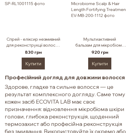
Спрей - еліксир незмивний
Мультиактивний
для реконструкції волосся
бальзам для мікробіому
ECOVITA REPAIR ELIXIR
шкіри голови та зміцнення
830 грн
920 грн
ECOVITA Restore Balance
Microbiome Scalp & Hair
Купити
Купити
Length Fortifying Treatmen
Професійний догляд для довжини волосся
Здорове, гладке та сильне волосся — це
результат комплексного догляду. Саме тому
кожен засіб ECOVITA LAB має своє
призначення: відновлення мікробіома шкіри
голови, глибока реконструкція, щоденний
термозахист або професійна реконструкція
без змивання. Використовуйте їх окремо або