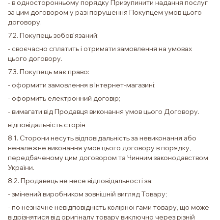
- в односторонньому порядку Призупинити надання послуг
за цим договором у разі порушення Покупцем умов цього
договору.
7.2. Покупець зобов'язаний:
- своєчасно сплатить і отримати замовлення на умовах
цього договору.
7.3. Покупець має право:
- оформити замовлення в Інтернет-магазині;
- оформить електронний договір;
- вимагати від Продавця виконання умов цього Договору.
відповідальність сторін
8.1. Сторони несуть відповідальність за невиконання або
неналежне виконання умов цього договору в порядку,
передбаченому цим договором та Чинним законодавством
України.
8.2. Продавець не несе відповідальності за:
- змінений виробником зовнішній вигляд Товару;
- по незначне невідповідність колірної гами товару, що може
відрізнятися від оригіналу товару виключно через різній