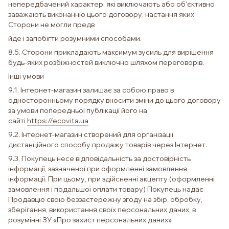
непередбачений характер, які виключають або об'єктивно
заважають виконанню цього договору, настання яких
Сторони не могли предв
йде і запобігти розумними способами.
8.5. Сторони прикладають максимум зусиль для вирішення
будь-яких розбіжностей виключно шляхом переговорів.
Інші умови
9.1. Інтернет-магазин залишає за собою право в
односторонньому порядку вносити зміни до цього договору
за умови попередньої публікації його на
сайті
https://ecovita.ua
9.2. Інтернет-магазин створений для організації
дистанційного способу продажу товарів через Інтернет.
9.3. Покупець несе відповідальність за достовірність
інформації, зазначеної при оформленні замовлення
інформації. При цьому, при здійсненні акцепту (оформленні
замовлення і подальшої оплати товару) Покупець надає
Продавцю свою беззастережну згоду на збір, обробку,
зберігання, використання своїх персональних даних, в
розумінні ЗУ «Про захист персональних даних».