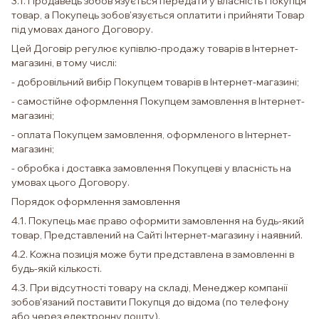
3.1. Продавець зобов'язується передати у власність Покупця
товар, а Покупець зобов'язується оплатити і прийняти Товар
під умовах даного Договору.
Цей Договір регулює купівлю-продажу товарів в Інтернет-
магазині, в тому числі:
- добровільний вибір Покупцем товарів в Інтернет-магазині;
- самостійне оформлення Покупцем замовлення в Інтернет-
магазині;
- оплата Покупцем замовлення, оформленого в Інтернет-
магазині;
- обробка і доставка замовлення Покупцеві у власність на
умовах цього Договору.
Порядок оформлення замовлення
4.1. Покупець має право оформити замовлення на будь-який
товар, Представлений на Сайті Інтернет-магазину і наявний.
4.2. Кожна позиція може бути представлена ​​в замовленні в
будь-якій кількості.
4.3. При відсутності товару на складі, Менеджер компанії
зобов'язаний поставити Покупця до відома (по телефону
або через електронну пошту).