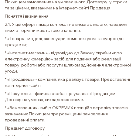
Покупцем замовлення на умовах цього Договору, у строки
та за цінами, вказаними на Інтернет-сайті Продавця.
Поняття і визначення
2.1. У цій оферті, якщо контекст не вимагає іншого, наведені
нижче терміни мають таке значення:
* «Товар» - моделі, аксесуари, комплектуючі та супровідні
предмети;
* «Інтернет-магазин» - відповідно до Закону України «про
електронну комерцію», засіб для подання або реалізації
товару, роботи або послуги шляхом здійснення електронної
угоди.
* «Продавець» - компанія, яка реалізує товари, Представлені
на Інтернет-сайті.
* «Покупець» - фізична особа, що уклала з Продавцем
Договір на умовах, викладених нижче.
* «Замовлення» - вибір ОКРЕМИХ позицій з переліку товарів,
зазначених Покупцем при розміщенні замовлення і
проведенні оплати.
Предмет договору