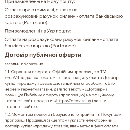
При замовленні на Нову пошту:
Оплата при отриманні, оплата на
розрахунковий рахунок, онлай
н - оплата банківською
картою (Portmone).
При замовленні на Укр пошту:
Оплата на розрахунковий рахунок, онлай
н - оплата
банківською картою (Portmone).
Договір публічної оферти
загальні положення
1.1. Справжня оферта, є Офіційним пропозицією ТМ
«EcoVita», далі за текстом - «Продавець», укласти Договір
купівлі-продажу товарів дистанційним способом, тобто
через Інтернет-магазин, далі по тексту - «Договір», і
розміщує Публічну оферту (пропозицію) на офіційному
інтернет-сайті продавця «
https://ecovita.ua
(далі -«
Інтернет-сайт »).
1.2. Моментом повного і безумовного прийняття Покупцем
пропозиції Продавця (акцептом) укласти електронний
договір купівлі-продажу товарів, вважається факт оплати