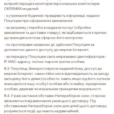
колірній передачі моніторів персональних комп'ютерів
ОКРЕМИХ моделей;
- з утримання будинків і правдивість інформації, наданої
Покупцем при оформленні замовлення;
- за затримку і перебої в надання послуг (обробки
замовлення та доставки товару), які відбуваються з причин,
що знаходяться поза сферою його контролю;
- по протиправні незаконні дії, здійснені Покупцем за
допомогою даного доступу до мережі Інтернет;
- за передачу Покупцем своїх мережевих ідентифікаторів -
IP, MAC-адресу, логіна і пароля третім особам;
8.3. Покупець, Використовуючи наданий йому доступ до
мережі Інтернет, самостійно несе відповідальність за шкоду,
заподіяну його діями (особисто, навіть якщо під його логіном
знаходилося іншу особу) особам або їх майну, юридичним
особам, державі чи моральним принципам моральності.
8.4. У разі настання обставин Непереборне сили, сторони
звільняються від виконання умов цього договору. Під
обставинами Непереборне сили для цілей цього договору
розуміються події, що мають надзвичайний,