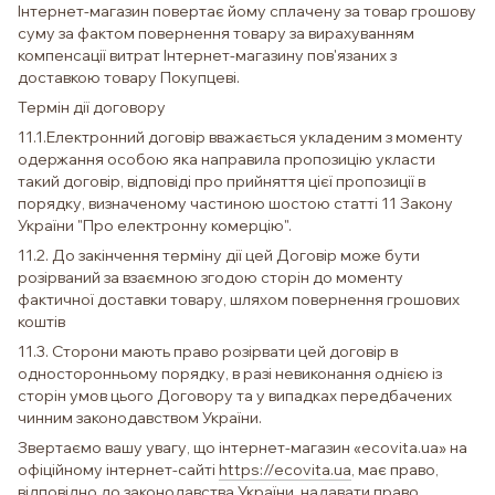
Інтернет-магазин повертає йому сплачену за товар грошову
суму за фактом повернення товару за вирахуванням
компенсації витрат Інтернет-магазину пов'язаних з
доставкою товару Покупцеві.
Термін дії договору
11.1.Електронний договір вважається укладеним з моменту
одержання особою яка направила пропозицію укласти
такий договір, відповіді про прийняття цієї пропозиції в
порядку, визначеному частиною шостою статті 11 Закону
України "Про електронну комерцію".
11.2. До закінчення терміну дії цей Договір може бути
розірваний за взаємною згодою сторін до моменту
фактичної доставки товару, шляхом повернення грошових
коштів
11.3. Сторони мають право розірвати цей договір в
односторонньому порядку, в разі невиконання однією із
сторін умов цього Договору та у випадках передбачених
чинним законодавством України.
Звертаємо вашу увагу, що інтернет-магазин «ecovita.ua» на
офіційному інтернет-сайті
https://ecovita.ua
, має право,
відповідно до законодавства України, надавати право