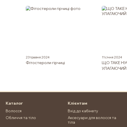
23 травня 2024
11 січня 2024
Фітостероли гірчиці
ЩО ТАКЕ НУ
УЛАГАЮЧИЙ
Каталог
Клієнтам
Волосся
Вхід до кабінету
Обличчя та тіло
Аксесуари для волосся та
тіла