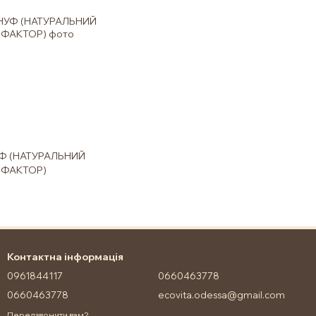
Ф (НАТУРАЛЬНИЙ
 ФАКТОР)
Контактна інформація
0961844117
0660463778
0660463778
ecovita.odessa@gmail.com
Передзвонити вам?