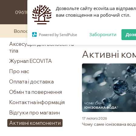
Перейти до основного контенту
Дозвольте сайту ecovita.ua відправ
0961844117
вам сповіщення на робочий стіл.
Волосся
Обличчя та тіло
Заборонити
Доз
Powered by SendPulse
Аксесуари для волосся та
Головна
Активні компоненти
тіла
Активні к
Журнал ECOVITA
Про нас
Оплата і доставка
Обмін та повернення
Контактна інформація
Відгуки про магазин
17 лютого 2026
Активні компоненти
Чому саме іонізована вод