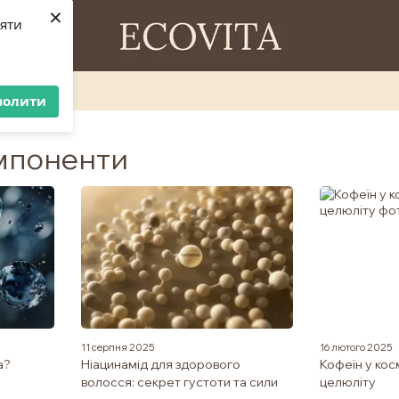
×
ляти
волити
омпоненти
11 серпня 2025
16 лютого 2025
а?
Ніацинамід для здорового
Кофеїн у кос
волосся: секрет густоти та сили
целюліту