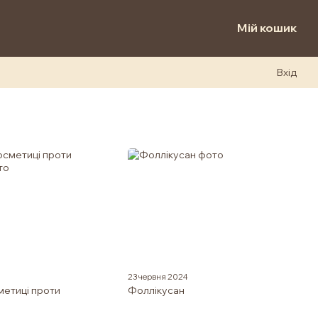
Мій кошик
Вхід
23 червня 2024
метиці проти
Фоллікусан