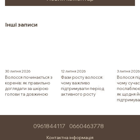
Інші записи
30 липня 2026
12 липня 2026
3 липня 2026
Волосся починається з
Фази росту волосся:
Волосся пі
коренів: як правильно
чому важливо
чому сучас
доглядати за шкірою
підтримувати період
послаблює 
голови та довжиною
активного росту
як щодня й
підтримув
0961844117
0660463778
Контактна інформація