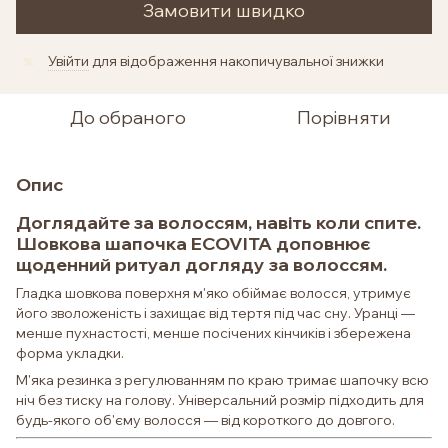
Замовити швидко
Увійти
для відображення накопичувальної знижки
%
До обраного
Порівняти
Опис
Доглядайте за волоссям, навіть коли спите.
Шовкова шапочка ECOVITA доповнює
щоденний ритуал догляду за волоссям.
Гладка шовкова поверхня м'яко обіймає волосся, утримує
його зволоженість і захищає від тертя під час сну. Уранці —
менше пухнастості, менше посічених кінчиків і збережена
форма укладки.
М'яка резинка з регулюванням по краю тримає шапочку всю
ніч без тиску на голову. Універсальний розмір підходить для
будь-якого об'єму волосся — від короткого до довгого.