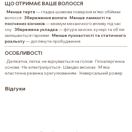
ЩО ОТРИМАЄ ВАШЕ ВОЛОССЯ
·
Менше тертя
— гладка шовкова поверхня м'яко обіймає
волосся ·
Збереження вологи
·
Менше ламкості та
посічених кінчиків
— мінімум механічного впливу під час
сну ·
Збережена укладка
— фігура зачіски, кучері та об'єм
залишаються гарними ·
Менше пухнастості та статичного
розльоту
— доглянуте пробудження
ОСОБЛИВОСТІ
· Делікатна, легка, не відчувається на голові · Гіпоалергенна
основа · Не електризується · Швидко висихає · М'яка
еластична резинка з регулюванням · Універсальний розмір
Відгуки