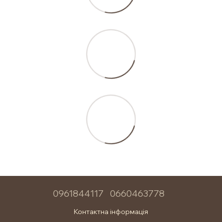
0961844117
0660463778
Контактна інформація