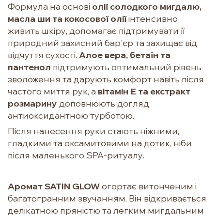
Формула на основі
олії солодкого мигдалю,
масла ши та кокосової олії
інтенсивно
живить шкіру, допомагає підтримувати її
природний захисний бар'єр та захищає від
відчуття сухості.
Алое вера, бетаїн та
пантенол
підтримують оптимальний рівень
зволоження та дарують комфорт навіть після
частого миття рук, а
вітамін Е та екстракт
розмарину
доповнюють догляд
антиоксидантною турботою.
Після нанесення руки стають ніжними,
гладкими та оксамитовими на дотик, ніби
після маленького SPA-ритуалу.
Аромат SATIN GLOW
огортає витонченим і
багатогранним звучанням. Він відкривається
делікатною пряністю та легким мигдальним