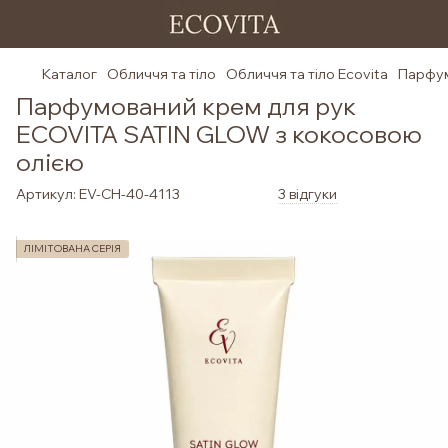
Каталог
Обличчя та тіло
Обличчя та тіло Ecovita
Парфум
Парфумований крем для рук
ECOVITA SATIN GLOW з кокосовою
олією
Артикул:
EV-CH-40-4113
3 відгуки
ЛІМІТОВАНА СЕРІЯ