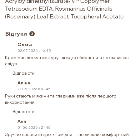
Acryloyldimethyltaurate/VP Copolymer,
Tetrasodium EDTA, Rosmarinus Officinalis
(Rosemary) Leaf Extract, Tocopheryl Acetate.
Відгуки
3
Ольга
02.07.2026 в 16:45
Крем має легку текстуру, швидко вбирається і не залишає
слідів.
Відповісти
Аліна
21.06.2026 в 18:45
Руки стають м’якими та гладкими вже після першого
використання.
Відповісти
Аня
01.06.2026 в 21:46
Зручно наносити протягом дня — не липкий і комфортний.