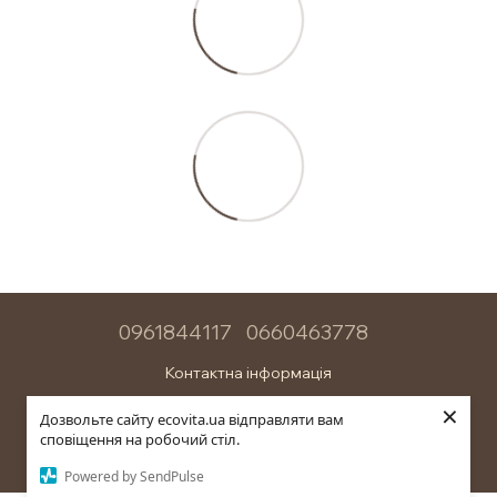
0961844117
0660463778
Контактна інформація
×
Повна версія сайту
Дозвольте сайту ecovita.ua відправляти вам
сповіщення на робочий стіл.
© 2026
Powered by SendPulse