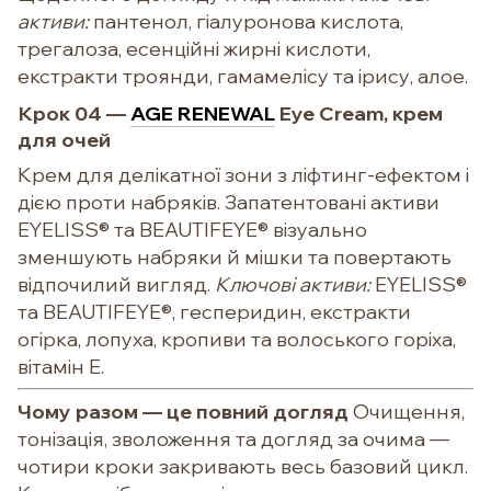
активи:
пантенол, гіалуронова кислота,
трегалоза, есенційні жирні кислоти,
екстракти троянди, гамамелісу та ірису, алое.
Крок 04 —
AGE RENEWAL
Eye Cream, крем
для очей
Крем для делікатної зони з ліфтинг-ефектом і
дією проти набряків. Запатентовані активи
EYELISS® та BEAUTIFEYE® візуально
зменшують набряки й мішки та повертають
відпочилий вигляд.
Ключові активи:
EYELISS®
та BEAUTIFEYE®, гесперидин, екстракти
огірка, лопуха, кропиви та волоського горіха,
вітамін Е.
Чому разом — це повний догляд
Очищення,
тонізація, зволоження та догляд за очима —
чотири кроки закривають весь базовий цикл.