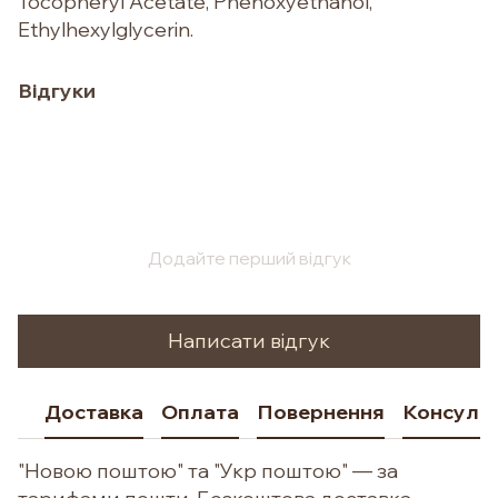
Tocopheryl Acetate, Phenoxyethanol,
Ethylhexylglycerin.
Відгуки
Додайте перший відгук
Написати відгук
Доставка
Оплата
Повернення
Консульт
"Новою поштою" та "Укр поштою" — за