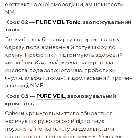
екстракт чорної смородини, амінокислоти
NMF.
Крок 02 —
PURE VEIL Tonic
, зволожувальний
тонік
Легкий тонік без спирту повертає вологу
одразу після вмивання й готує шкіру до
крему. Пребіотики підтримують здоровий
мікробіом.
Ключові активи:
гіалуронова
кислота, вода зеленого чаю, пребіотики
(інулін, альфа-глюкан), гідролізований протеїн
пшениці, NMF.
Крок 03 —
PURE VEIL
, зволожувальний
крем-гель
Свіжий крем-гель миттєво вбирається,
насичує шкіру вологою й підтримує
пружність. Легка текстура ідеальна для
щоденного догляду й під макіяж.
Ключові