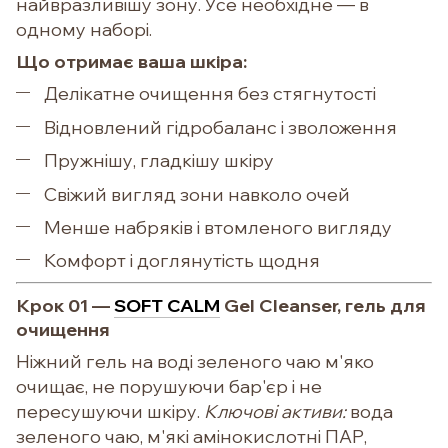
найвразливішу зону. Усе необхідне — в
одному наборі.
Що отримає ваша шкіра:
Делікатне очищення без стягнутості
Відновлений гідробаланс і зволоження
Пружнішу, гладкішу шкіру
Свіжий вигляд зони навколо очей
Менше набряків і втомленого вигляду
Комфорт і доглянутість щодня
Крок 01 —
SOFT CALM
Gel Cleanser, гель для
очищення
Ніжний гель на воді зеленого чаю м'яко
очищає, не порушуючи бар'єр і не
пересушуючи шкіру.
Ключові активи:
вода
зеленого чаю, м'які амінокислотні ПАР,