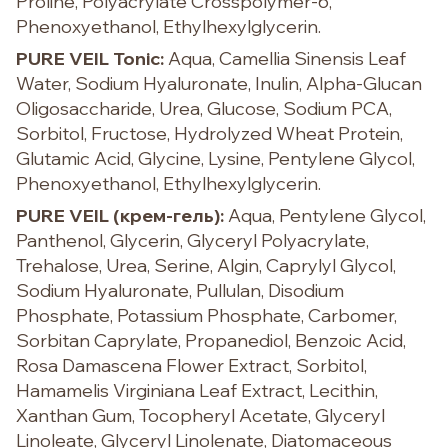
Proline, Polyacrylate Crosspolymer-6,
Phenoxyethanol, Ethylhexylglycerin.
PURE VEIL Tonic:
Aqua, Camellia Sinensis Leaf
Water, Sodium Hyaluronate, Inulin, Alpha-Glucan
Oligosaccharide, Urea, Glucose, Sodium PCA,
Sorbitol, Fructose, Hydrolyzed Wheat Protein,
Glutamic Acid, Glycine, Lysine, Pentylene Glycol,
Phenoxyethanol, Ethylhexylglycerin.
PURE VEIL (крем-гель):
Aqua, Pentylene Glycol,
Panthenol, Glycerin, Glyceryl Polyacrylate,
Trehalose, Urea, Serine, Algin, Caprylyl Glycol,
Sodium Hyaluronate, Pullulan, Disodium
Phosphate, Potassium Phosphate, Carbomer,
Sorbitan Caprylate, Propanediol, Benzoic Acid,
Rosa Damascena Flower Extract, Sorbitol,
Hamamelis Virginiana Leaf Extract, Lecithin,
Xanthan Gum, Tocopheryl Acetate, Glyceryl
Linoleate, Glyceryl Linolenate, Diatomaceous