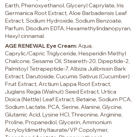
Earth, Phenoxyethanol, Glyceryl Caprylate, Iris
Germanica Root Extract, Aloe Barbadensis Leaf
Extract, Sodium Hydroxide, Sodium Benzoate,
Parfum, Disodium EDTA, Hexamethylindanopyran,
Hexyl cinnamal.
AGE RENEWAL Eye Cream:
Aqua,
Caprylic/Capric Triglyceride, Hesperidin Methyl
Chalcone, Sesame Oil, Steareth-20, Dipeptide-2,
Palmitoyl Tetrapeptide-7, Albizia Julibrissin Bark
Extract, Darutoside, Cucumis Sativus (Cucumber)
Fruit Extract, Arctium Lappa Root Extract,
Juglans Regia (Walnut) Seed Extract, Urtica
Dioica (Nettle) Leaf Extract, Betaine, Sodium PCA,
Sodium Lactate, PCA, Serine, Alanine, Glycine,
Glutamic Acid, Lysine HCl, Threonine, Arginine,
Proline, Propanediol, Glycerin, Ammonium
Acryloyldimethyltaurate/VP Copolymer,