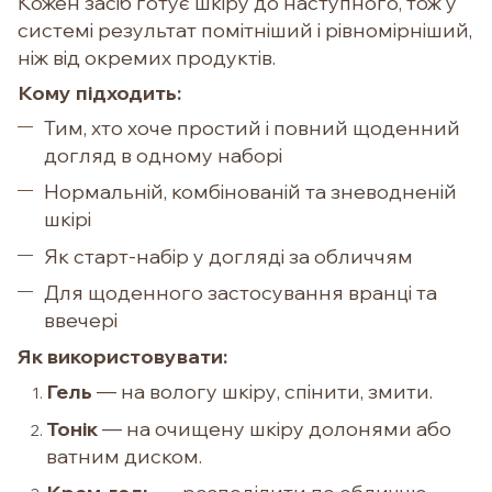
Кожен засіб готує шкіру до наступного, тож у
системі результат помітніший і рівномірніший,
ніж від окремих продуктів.
Кому підходить:
Тим, хто хоче простий і повний щоденний
догляд в одному наборі
Нормальній, комбінованій та зневодненій
шкірі
Як старт-набір у догляді за обличчям
Для щоденного застосування вранці та
ввечері
Як використовувати:
Гель
— на вологу шкіру, спінити, змити.
Тонік
— на очищену шкіру долонями або
ватним диском.