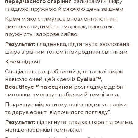
передчасного старіння
, залишаючи шкіру
гладкою, пружною й сяючою день за днем.
Крем м’яко стимулює оновлення клітин,
зменшує видимість зморшок, повертає
пружність і здорове сяйво.
Результат:
гладенька, підтягнута, зволожена
шкіра з рівним тоном і природним світінням.
Крем під очі
Спеціально розроблений для тонкої шкіри
навколо очей, цей крем із
Eyeliss™,
Beautifeye™ та есцином
розгладжує дрібні
зморшки, зменшує набряки й темні кола.
Покращує мікроциркуляцію, підтягує повіки
та дарує ефект “відпочилого погляду”.
Результат:
підтягнута, гладка шкіра під очима,
менше набряків і темних кіл.