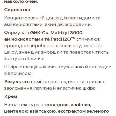
навколо очей.
Сироватка
Концентрований догляд із пептидами та
амінокислотами, який діє зсередини.
Формула з
GHK-Cu, Matrixyl 3000,
амінокислотами та PatcH2O™
стимулює
природне вироблення колагену, зміцнює
шкіру, зменшує зморшки та повертає чіткість
контурів обличчя.
Шкіра стає щільнішою, пружнішою й виглядає
відпочилою.
Результат:
помітне розгладження, тривале
зволоження, пружна й еластична шкіра.
Крем
Ніжна текстура з
трояндою, ваніллю,
центелою азіатською, екстрактом зеленого