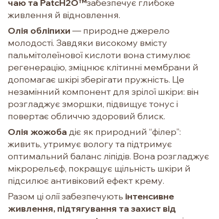
чаю та PatcH2O™
забезпечує глибоке
живлення й відновлення.
Олія обліпихи
— природне джерело
молодості. Завдяки високому вмісту
пальмітолеїнової кислоти вона стимулює
регенерацію, зміцнює клітинні мембрани й
допомагає шкірі зберігати пружність. Це
незамінний компонент для зрілої шкіри: він
розгладжує зморшки, підвищує тонус і
повертає обличчю здоровий блиск.
Олія жожоба
діє як природний “філер”:
живить, утримує вологу та підтримує
оптимальний баланс ліпідів. Вона розгладжує
мікрорельєф, покращує щільність шкіри й
підсилює антивіковий ефект крему.
Разом ці олії забезпечують
інтенсивне
живлення, підтягування та захист від