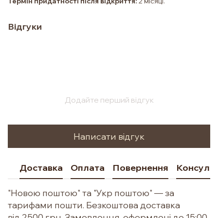
Термін придатності після відкриття:
2 місяці.
Відгуки
Додайте перший відгук
Написати відгук
Доставка
Оплата
Повернення
Консульт
"Новою поштою" та "Укр поштою" — за
тарифами пошти. Безкоштова доставка
від 2500 грн. Замовлення, оформлені до 15:00,