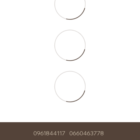
0961844117
0660463778