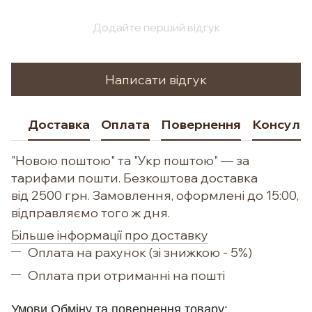
Додайте перший відгук
Написати відгук
Доставка
Оплата
Повернення
Консульт
"Новою поштою" та "Укр поштою" — за
тарифами пошти. Безкоштова доставка
від 2500 грн. Замовлення, оформлені до 15:00,
відправляємо того ж дня.
Більше інформації про доставку
Оплата на рахунок (зі знижкою - 5%)
Оплата при отриманні на пошті
Умови Обм
іну та повернення товару: