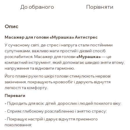
До обраного
Порівняти
Опис
Масажер для голови «Мурашка» Антистрес
У сучасному світі, де стрес і напруга стали постійними
супутниками, важливо мати простий і дієвий спосіб
розслабитися. Масажер для голови
«Мурашка»
— це
компактний інструмент, який допомагає швидко зняти втому,
напруження та відновити гармонію.
Його плавні рухи по шкірі голови стимулюють нервові
закінчення, покращують кровообіг і дарують відчуття
легкості та комфорту.
Переваги
-
Підходить для всіх: дітей, дорослих і людей похилого віку;
- Сприяє глибокому розслабленню і зняттю стресу;
- Покращує настрій і дарує відчуття приємного
поколювання;