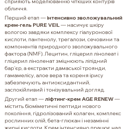
сприяють моделюванню чіткіших контурів
обличчя.
Перший етап —
інтенсивно зволожувальний
крем-гель PURE VEIL
— насичує шкіру
вологою завдяки комплексу гіалуронової
кислоти, пантенолу, трегалози, сечовини та
компонентів природного зволожувального
фактора (NMF). Лецитин, гліцерил лінолеат і
гліцерил ліноленат зміцнюють ліпідний
бар'єр, а екстракти дамаської троянди,
гамамелісу, алое вера та кореня ірису
забезпечують антиоксидантний,
заспокійливий і тонізувальний догляд.
Другий етап —
ліфтинг-крем AGE RENEW
—
містить біоміметичні пептиди нового
покоління, гідролізований колаген, комплекс
рослинних олій, бета-глюкан і незамінні
жирні кислоти. Крем інтенсивно працює над