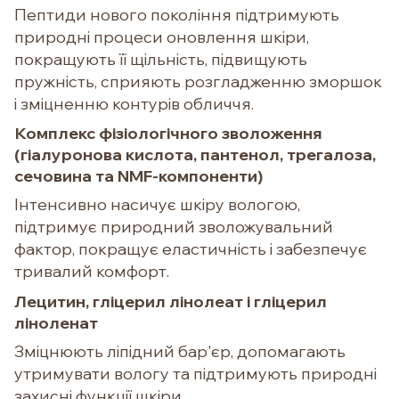
Пептиди нового покоління підтримують
природні процеси оновлення шкіри,
покращують її щільність, підвищують
пружність, сприяють розгладженню зморшок
і зміцненню контурів обличчя.
Комплекс фізіологічного зволоження
(гіалуронова кислота, пантенол, трегалоза,
сечовина та NMF-компоненти)
Інтенсивно насичує шкіру вологою,
підтримує природний зволожувальний
фактор, покращує еластичність і забезпечує
тривалий комфорт.
Лецитин, гліцерил лінолеат і гліцерил
ліноленат
Зміцнюють ліпідний бар'єр, допомагають
утримувати вологу та підтримують природні
захисні функції шкіри.