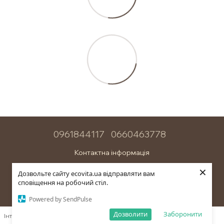
0961844117
0660463778
Контактна інформація
×
Повна версія сайту
Дозвольте сайту ecovita.ua відправляти вам
сповіщення на робочий стіл.
© 2026
Powered by SendPulse
Дозволити
Заборонити
Інтернет-магазин створений з Хорошоп