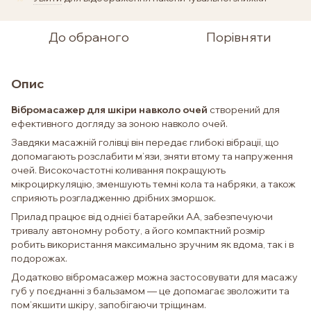
До обраного
Порівняти
Опис
Вібромасажер для шкіри навколо очей
створений для
ефективного догляду за зоною навколо очей.
Завдяки масажній голівці він передає глибокі вібрації, що
допомагають розслабити м’язи, зняти втому та напруження
очей. Високочастотні коливання покращують
мікроциркуляцію, зменшують темні кола та набряки, а також
сприяють розгладженню дрібних зморшок.
Прилад працює від однієї батарейки АА, забезпечуючи
тривалу автономну роботу, а його компактний розмір
робить використання максимально зручним як вдома, так і в
подорожах.
Додатково вібромасажер можна застосовувати для масажу
губ у поєднанні з бальзамом — це допомагає зволожити та
пом’якшити шкіру, запобігаючи тріщинам.