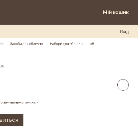
Мій кошик
Вхід
ло
Засоби для обличчя
Набори для обличчя
х8
гук
опичувальної знижки
явиться