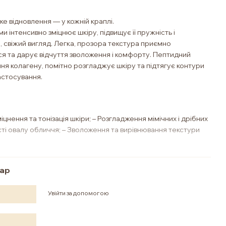
ке відновлення — у кожній краплі.
и інтенсивно зміцнює шкіру, підвищує її пружність і
 свіжий вигляд. Легка, прозора текстура приємно
я та дарує відчуття зволоження і комфорту. Пептидний
я колагену, помітно розгладжує шкіру та підтягує контури
астосування.
іцнення та тонізація шкіри; – Розгладження мімічних і дрібних
сті овалу обличчя; – Зволоження та вирівнювання текстури
 схожою на зміїну отруту: швидко розгладжує мімічні
тар
личчя та запобігає появі нових. Безпечна альтернатива
Увійти за допомогою
стимулює синтез гіалуронової кислоти та колагену. Сприяє
ує еластичність і підтягує контури обличчя.