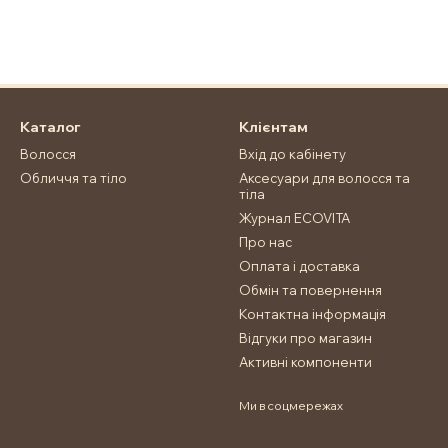
Каталог
Клієнтам
Волосся
Вхід до кабінету
Обличчя та тіло
Аксесуари для волосся та
тіла
Журнал ECOVITA
Про нас
Оплата і доставка
Хочете, щоб шкіра виглядала
Обмін та повернення
ліфтинг гель-маску з пептида
Контактна інформація
Відгуки про магазин
Спосіб застосування:
Нанес
Активні компоненти
шкіру обличчя. Через 15 хви
Склад:
Ми в соцмережах
Ionized Water, Pruntus Armenia