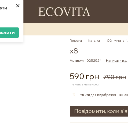
×
ляти
волити
Головна
Каталог
Обличчя та ті
х8
Артикул: 10252524
Написати від
590 грн
790 грн
Немає в наявності
%
Увійти
для відображення нак
Повідомити, коли з'